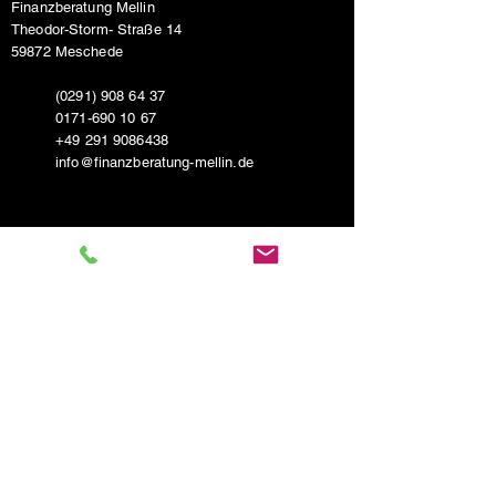
Finanzberatung Mellin
Theodor-Storm- Straße 14
59872 Meschede
(0291) 908 64 37
0171-690 10 67
+49 291 9086438
info@finanzberatung-mellin.de
Öffnungszeiten:
Montag 9:00 - 12:30 u. 14:00 - 18:00
Dienstag 9:00 - 12:30 u. 14:00 - 18:00
Mittwoch 9:00 - 12:30 u. 14:00 - 18:00
Donnerstag 9:00 - 12:30 u. 14:00 - 18:00
Freitag 9:00 - 12:30
Samstag nach Vereinbarung
Bleib auf dem Laufenden und gut informiert: